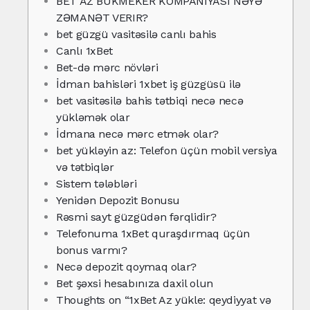
BET AZ BUKMEKER KOMPANIYASI NƏYƏ
ZƏMANƏT VERIR?
bet güzgü vasitəsilə canlı bahis
Canlı 1xBet
Bet-də mərc növləri
İdman bahisləri 1xbet iş güzgüsü ilə
bet vasitəsilə bahis tətbiqi necə necə
yükləmək olar
İdmana necə mərc etmək olar?
bet yükləyin az: Telefon üçün mobil versiya
və tətbiqlər
Sistem tələbləri
Yenidən Depozit Bonusu
Rəsmi sayt güzgüdən fərqlidir?
Telefonuma 1xBet quraşdırmaq üçün
bonus varmı?
Necə depozit qoymaq olar?
Bet şəxsi hesabınıza daxil olun
Thoughts on “1xBet Az yükle: qeydiyyat və