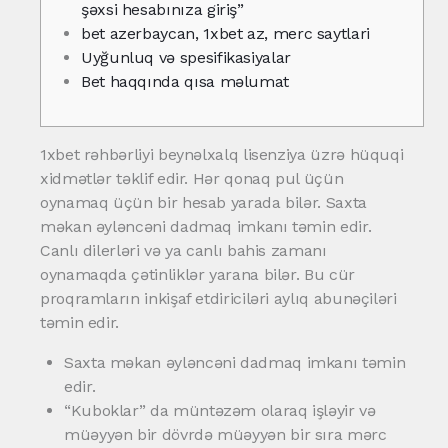
şəxsi hesabınıza giriş”
bet azerbaycan, 1xbet az, merc saytlari
Uyğunluq və spesifikasiyalar
Bet haqqında qısa məlumat
1xbet rəhbərliyi beynəlxalq lisenziya üzrə hüquqi
xidmətlər təklif edir. Hər qonaq pul üçün
oynamaq üçün bir hesab yarada bilər. Saxta
məkan əyləncəni dadmaq imkanı təmin edir.
Canlı dilerləri və ya canlı bahis zamanı
oynamaqda çətinliklər yarana bilər. Bu cür
proqramların inkişaf etdiriciləri aylıq abunəçiləri
təmin edir.
Saxta məkan əyləncəni dadmaq imkanı təmin
edir.
“Kuboklar” da müntəzəm olaraq işləyir və
müəyyən bir dövrdə müəyyən bir sıra mərc