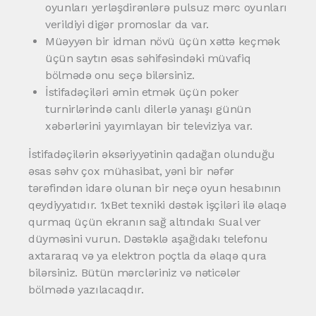
oyunları yerləşdirənlərə pulsuz mərc oyunları
verildiyi digər promoslar da var.
Müəyyən bir idman növü üçün xəttə keçmək
üçün saytın əsas səhifəsindəki müvafiq
bölmədə onu seçə bilərsiniz.
İstifadəçiləri əmin etmək üçün poker
turnirlərində canlı dilerlə yanaşı günün
xəbərlərini yayımlayan bir televiziya var.
İstifadəçilərin əksəriyyətinin qadağan olunduğu
əsas səhv çox mühasibat, yəni bir nəfər
tərəfindən idarə olunan bir neçə oyun hesabının
qeydiyyatıdır. 1xBet texniki dəstək işçiləri ilə əlaqə
qurmaq üçün ekranın sağ altındakı Sual ver
düyməsini vurun. Dəstəklə aşağıdakı telefonu
axtararaq və ya elektron poçtla da əlaqə qura
bilərsiniz. Bütün mərcləriniz və nəticələr
bölmədə yazılacaqdır.