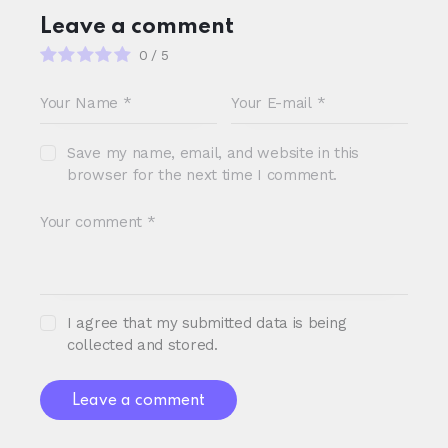
Leave a comment
0
/
5
Save my name, email, and website in this
browser for the next time I comment.
I agree that my submitted data is being
collected and stored.