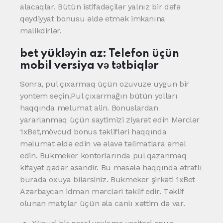
alacaqlar. Bütün istifadəçilər yalnız bir dəfə
qeydiyyat bonusu əldə etmək imkanına
malikdirlər.
bet yükləyin az: Telefon üçün
mobil versiya və tətbiqlər
Sonra, pul çıxarmaq üçün ozuvuze uygun bir
yontem seçin.Pul çıxarmağın bütün yolları
haqqında melumat alin. Bonuslardan
yararlanmaq üçün saytimizi ziyarət edin Mərclər
1xBet,mövcud bonus təklifləri haqqında
məlumat əldə edin və əlavə təlimatlara əməl
edin. Bukmeker kontorlarında pul qazanmaq
kifayət qədər asandir. Bu məsələ haqqında ətraflı
burada oxuya bilərsiniz. Bukmeker şirkəti 1xBet
Azərbaycan idman mərcləri təklif edir. Təklif
olunan matçlar üçün əla canlı xəttim də var.