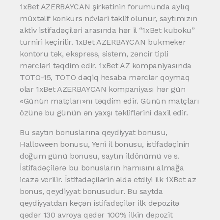
1xBet AZERBAYCAN şirkətinin forumunda aylıq
müxtəlif konkurs növləri təklif olunur, saytımızın
aktiv istifadəçiləri arasında hər il “1xBet kuboku”
turniri keçirilir. 1xBet AZERBAYCAN bukmeker
kontoru tək, ekspress, sistem, zəncir tipli
mərcləri təqdim edir. 1xBet AZ kompaniyasında
TOTO-15, TOTO dəqiq hesaba mərclər qoymaq
olar 1xBet AZERBAYCAN kompaniyası hər gün
«Günün matçları»nı təqdim edir. Günün matçları
özünə bu günün ən yaxşı təkliflərini daxil edir.
Bu saytın bonuslarına qeydiyyat bonusu,
Halloween bonusu, Yeni il bonusu, istifadəçinin
doğum günü bonusu, saytın ildönümü və s.
İstifadəçilərə bu bonusların hamısını almağa
icazə verilir. İstifadəçilərin əldə etdiyi ilk 1XBet az
bonus, qeydiyyat bonusudur. Bu saytda
qeydiyyatdan keçən istifadəçilər ilk depozitə
qədər 130 avroya qədər 100% ilkin depozit