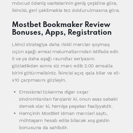
mövcud ödəniş vasitələrinin geniş çeşidinə görə,
ikincisi, geri çəkilməklə tez doldurulmasına görə.
Mostbet Bookmaker Review
Bonuses, Apps, Registration
Lkinci strategiya daha riskli mərclər qoymaq
üçün aşağı əmsal məlumatlarından istifadə edir.
5 və ya daha aşağı raundlar seriyasını
gözlədikdən sonra siz mərc edib 2.00 əmsalla
birini götürməlisiniz. İkincisi açıq qala bilər və x5-
x10 çarpmasını gözləyin.
Emosional tükənmə digər oxşar
sindromlardan fərqlənir ki, onun əsas səbəbi
demək olar ki, həmişə peşəkar fəaliyyətdir.
Həmçinin MostBet idman mərcləri saytı,
möhtəşəm hesab edilə biləcək xoş gəldin
bonusuna da sahibdir.