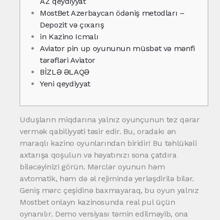
AZ qeydiyyat
MostBet Azerbaycan ödəniş metodları –
Depozit və çıxarış
in Kazino Icmalı
Aviator pin up oyununun müsbət və mənfi
tərəfləri Aviator
BİZLƏ ƏLAQƏ
Yeni qeydiyyat
Uduşların miqdarına yalnız oyunçunun tez qərar
vermək qabiliyyəti təsir edir. Bu, oradakı ən
maraqlı kazino oyunlarından biridir! Bu təhlükəli
axtarışa qoşulun və həyatınızı sona çatdıra
biləcəyinizi görün. Mərclər oyunun həm
avtomatik, həm də əl rejimində yerləşdirilə bilər.
Geniş mərc çeşidinə baxmayaraq, bu oyun yalnız
Mostbet onlayn kazinosunda real pul üçün
oynanılır. Demo versiyası təmin edilməyib, ona