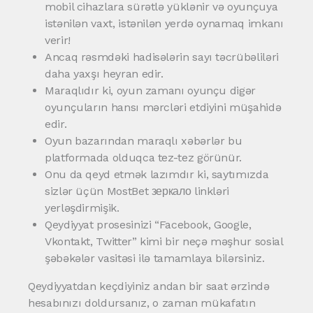
mobil cihazlara sürətlə yüklənir və oyunçuya
istənilən vaxt, istənilən yerdə oynamaq imkanı
verir!
Ancaq rəsmdəki hadisələrin sayı təcrübəliləri
daha yaxşı heyran edir.
Maraqlıdır ki, oyun zamanı oyunçu digər
oyunçuların hansı mərcləri etdiyini müşahidə
edir.
Oyun bazarından maraqlı xəbərlər bu
platformada olduqca tez-tez görünür.
Onu da qeyd etmək lazımdır ki, saytımızda
sizlər üçün MostBet зеркало linkləri
yerləşdirmişik.
Qeydiyyat prosesinizi “Facebook, Google,
Vkontakt, Twitter” kimi bir neçə məşhur sosial
şəbəkələr vasitəsi ilə tamamlaya bilərsiniz.
Qeydiyyatdan keçdiyiniz andan bir saat ərzində
hesabınızı doldursanız, o zaman mükafatın