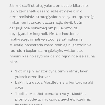
Siz müxtəlif strategiyalara əməl edə bilərsiniz,
lakin zəmanətli qazanc əldə etməyə ümid
etməməlisiniz. Strategiyalar sizə oyunu qurmağa
imkan verir, ancaq qazanmağa deyil. Üçün
qarşılığında oynamaq siz pul Aviator-da
qeydiyyatdan keçməli, Pin-Up hesabınızı
maliyyələşdirməli və slotu işə salmalısınız.
Müvafiq pəncərədə mərc məbləğini göstərin və
raundun başlamasını gözləyin. Aviator slot
maşını kazino saytında demo rejimində işə salına
bilər.
Slot maşını aviator oyna təmin etmir, lakin
yüksək əmsallar var.
Lakin, bu qayda MostBet mərc kontoruna aid
deyil.
Təbii ki, MostBet bonusları və ya MostBet
promo code-ları yuxarıda qeyd etdiklərimiz
ilə yekunlaşmır.