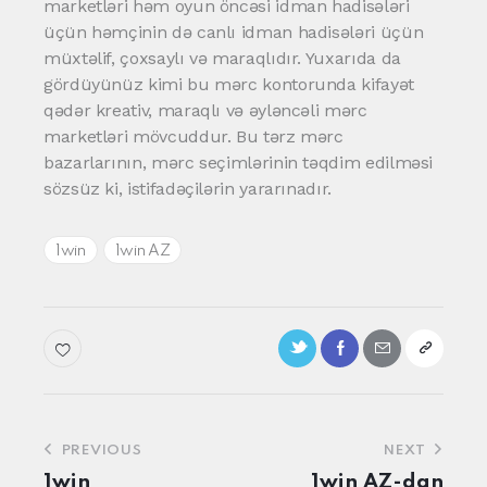
marketləri həm oyun öncəsi idman hadisələri
üçün həmçinin də canlı idman hadisələri üçün
müxtəlif, çoxsaylı və maraqlıdır. Yuxarıda da
gördüyünüz kimi bu mərc kontorunda kifayət
qədər kreativ, maraqlı və əyləncəli mərc
marketləri mövcuddur. Bu tərz mərc
bazarlarının, mərc seçimlərinin təqdim edilməsi
sözsüz ki, istifadəçilərin yararınadır.
1win
1win AZ
Post
PREVIOUS
NEXT
navigation
1win
1win AZ-dan