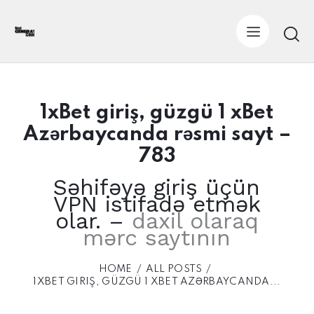
1xBet giriş, güzgü 1 xBet
Azərbaycanda rəsmi sayt –
783
Səhifəyə giriş üçün
VPN istifadə etmək
olar. –
daxil olaraq
mərc saytının
HOME
ALL POSTS
1XBET GIRIŞ, GÜZGÜ 1 XBET AZƏRBAYCANDA...