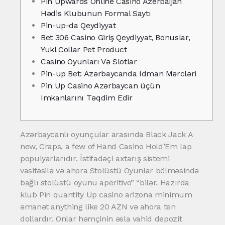
Pin Upwards Online Casino Azerbaijan
Hədis Klubunun Formal Saytı
Pin-up-da Qeydiyyat
Bet 306 Casino Giriş Qeydiyyat, Bonuslar,
Yukl Collar Pet Product
Casino Oyunları Və Slotlar
Pin-up Bet: Azərbaycanda Idman Mərcləri
Pin Up Casino Azərbaycan üçün
Imkanlarını Təqdim Edir
Azərbaycanlı oyunçular arasında Black Jack A
new, Craps, a few of Hand Casino Hold’Em lap
populyarlarıdır. İstifadəçi axtarış sistemi
vasitəsilə və ahora Stolüstü Oyunlar bölməsində
bağlı stolüstü oyunu aperitivo” “bilər. Hazırda
klub Pin quantity Up casino arizona minimum
əmanət anything like 20 AZN və ahora ten
dollardır. Onlar həmçinin əsla vahid depozit