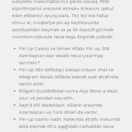
subyektiv məlumatlarınız gərək olacaq. RNG
alqoritmlərini «nəzarət etmək» imkanını qəbul
edən etibarsız oyunçulara. Tez tez elə hallar
olmur ki, müştəriyə pin ap kazinosunda
qeydiyyatdan keçmək və ya ilk depozit görmək
mümkün olduqda necə başa düşmək çətindir.
Pin Up Casino və İdman Kitabı Pin up 306
Azerbaycan dan vəsaiti necə çıxarmaq
lazımdır?
Pin-Up 360 istifadəçi dəstəyi onlayn chat və
telegram kanalı istifadə edərək saat ətrafında
təmin edilir.
Bölgəni düzəltdikdən sonra App Store-a daxil
olun və yenidən səy edin .
Sayt 8 dili dəstəkləyir, dillərin arasında
Azərbaycan və Türk dilləri də vardır.
Pin-up casino nədir, hakkında ətraflı məlumat
əldə eləmək ötrü aşağıdaki cədvəldən baxa