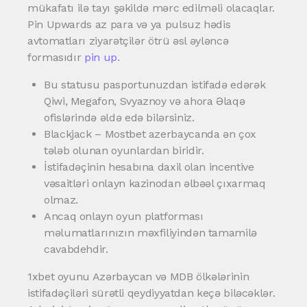
mükafatı ilə tayı şəkildə mərc edilməli olacaqlar.
Pin Upwards az para və ya pulsuz hədis
avtomatları ziyarətçilər ötrü əsl əyləncə
formasıdır
pin up
.
Bu statusu pasportunuzdan istifadə edərək
Qiwi, Megafon, Svyaznoy və ahora Əlaqə
ofislərində əldə edə bilərsiniz.
Blackjack – Mostbet azerbaycanda ən çox
tələb olunan oyunlardan biridir.
İstifadəçinin hesabına daxil olan incentive
vəsaitləri onlayn kazinodan əlbəəl çıxarmaq
olmaz.
Ancaq onlayn oyun platforması
məlumatlarınızın məxfiliyindən tamamilə
cavabdehdir.
1xbet oyunu Azərbaycan və MDB ölkələrinin
istifadəçiləri sürətli qeydiyyatdan keçə biləcəklər.