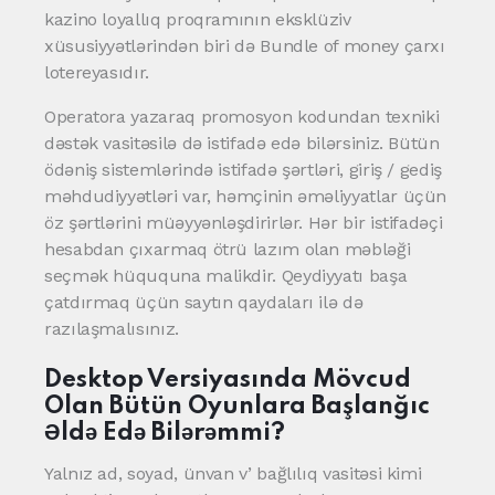
kazino loyallıq proqramının eksklüziv
xüsusiyyətlərindən biri də Bundle of money çarxı
lotereyasıdır.
Operatora yazaraq promosyon kodundan texniki
dəstək vasitəsilə də istifadə edə bilərsiniz. Bütün
ödəniş sistemlərində istifadə şərtləri, giriş / gediş
məhdudiyyətləri var, həmçinin əməliyyatlar üçün
öz şərtlərini müəyyənləşdirirlər. Hər bir istifadəçi
hesabdan çıxarmaq ötrü lazım olan məbləği
seçmək hüququna malikdir. Qeydiyyatı başa
çatdırmaq üçün saytın qaydaları ilə də
razılaşmalısınız.
Desktop Versiyasında Mövcud
Olan Bütün Oyunlara Başlanğıc
Əldə Edə Bilərəmmi?
Yalnız ad, soyad, ünvan v’ bağlılıq vasitəsi kimi