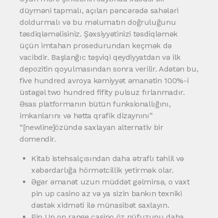
düyməni tapmalı, açılan pəncərədə sahələri
doldurmalı və bu məlumatın doğruluğunu
təsdiqləməlisiniz. Şəxsiyyətinizi təsdiqləmək
üçün imtahan prosedurundan keçmək də
vacibdir. Başlanğıc təşviqi qeydiyyatdan və ilk
depozitin qoyulmasından sonra verilir. Adətən bu,
five hundred avroya kəmiyyət əmanətin 100%-i
üstəgəl two hundred fifity pulsuz fırlanmadır.
Əsas platformanın bütün funksionallığını,
imkanlarını və hətta qrafik dizaynını”
“[newline]özündə saxlayan alternativ bir
domendir.
Kitab istehsalçısından daha ətraflı təhlil və
xəbərdarlığa hörmətcillik yetirmək olar.
Əgər əmanət uzun müddət gəlmirsə, o vaxt
pin up casino az və ya sizin bankın texniki
dəstək xidməti ilə münasibət saxlayın.
Pin Up on range casino öz nüfuzunu daha