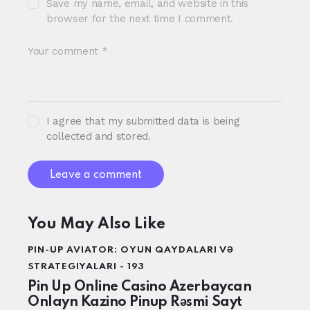
Save my name, email, and website in this
browser for the next time I comment.
I agree that my submitted data is being
collected and stored.
You May Also Like
PIN-UP AVIATOR: OYUN QAYDALARI VƏ
STRATEGIYALARI - 193
Pin Up Online Casino Azerbaycan ️
Onlayn Kazino Pinup Rəsmi Sayt