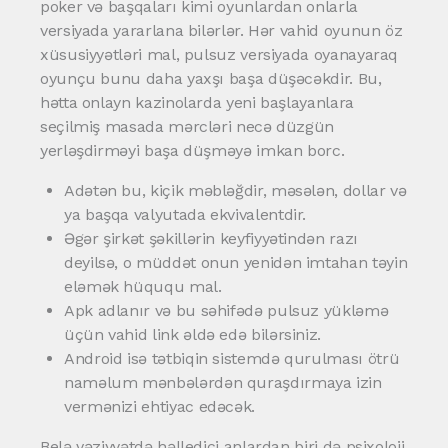
poker və başqaları kimi oyunlardan onlarla
versiyada yararlana bilərlər. Hər vahid oyunun öz
xüsusiyyətləri mal, pulsuz versiyada oyanayaraq
oyunçu bunu daha yaxşı başa düşəcəkdir. Bu,
hətta onlayn kazinolarda yeni başlayanlara
seçilmiş masada mərcləri necə düzgün
yerləşdirməyi başa düşməyə imkan borc.
Adətən bu, kiçik məbləğdir, məsələn, dollar və
ya başqa valyutada ekvivalentdir.
Əgər şirkət şəkillərin keyfiyyətindən razı
deyilsə, o müddət onun yenidən imtahan təyin
eləmək hüququ mal.
Apk adlanır və bu səhifədə pulsuz yükləmə
üçün vahid link əldə edə bilərsiniz.
Android isə tətbiqin sistemdə qurulması ötrü
naməlum mənbələrdən quraşdırmaya izin
vermənizi ehtiyac edəcək.
Belə vəziyyətdə həlledici anlardan biri də psixoloji