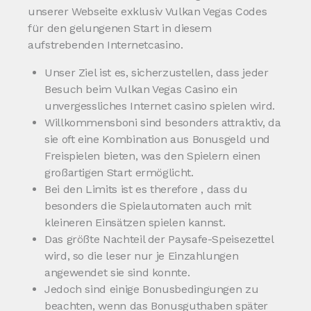
unserer Webseite exklusiv Vulkan Vegas Codes
für den gelungenen Start in diesem
aufstrebenden Internetcasino.
Unser Ziel ist es, sicherzustellen, dass jeder
Besuch beim Vulkan Vegas Casino ein
unvergessliches Internet casino spielen wird.
Willkommensboni sind besonders attraktiv, da
sie oft eine Kombination aus Bonusgeld und
Freispielen bieten, was den Spielern einen
großartigen Start ermöglicht.
Bei den Limits ist es therefore , dass du
besonders die Spielautomaten auch mit
kleineren Einsätzen spielen kannst.
Das größte Nachteil der Paysafe-Speisezettel
wird, so die leser nur je Einzahlungen
angewendet sie sind konnte.
Jedoch sind einige Bonusbedingungen zu
beachten, wenn das Bonusguthaben später