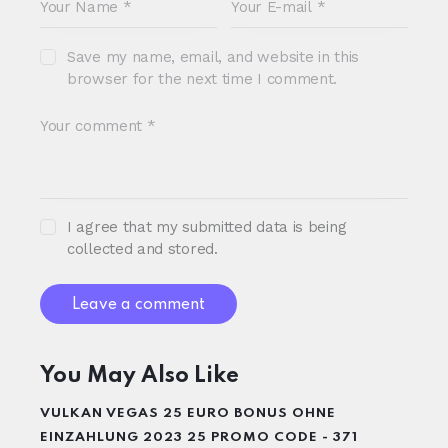
Save my name, email, and website in this
browser for the next time I comment.
I agree that my submitted data is being
collected and stored.
You May Also Like
VULKAN VEGAS 25 EURO BONUS OHNE
EINZAHLUNG 2023 25 PROMO CODE - 371