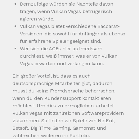
Demzufolge würden sie Nachteile davon
tragen, wenn Vulkan Vegas betrügerisch
agieren würde.
Vulkan Vegas bietet verschiedene Baccarat-
Versionen, die sowohl für Anfänger als ebenso
für erfahrene Spieler geeignet sind.
Wer sich die AGBs hier aufmerksam
durchliest, weiß immer, was er von Vulkan
Vegas erwarten und verlangen kann.
Ein großer Vorteil ist, dass es auch
deutschsprachige Mitarbeiter gibt, dadurch
musst du keine Fremdsprache beherrschen,
wenn du den Kundensupport kontaktieren
möchtest. Um dies zu ermöglichen, arbeitet
Vulkan Vegas mit zahlreichen Softwareprovidern
zusammen. So finden wir Spiele von NetEnt,
Betsoft, Big Time Gaming, Gamomat und
zahlreichen weiteren im Portfolio.