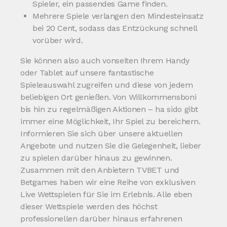
Spieler, ein passendes Game finden.
Mehrere Spiele verlangen den Mindesteinsatz
bei 20 Cent, sodass das Entzückung schnell
vorüber wird.
Sie können also auch vonseiten Ihrem Handy
oder Tablet auf unsere fantastische
Spieleauswahl zugreifen und diese von jedem
beliebigen Ort genießen. Von Willkommensboni
bis hin zu regelmäßigen Aktionen – ha sido gibt
immer eine Möglichkeit, Ihr Spiel zu bereichern.
Informieren Sie sich über unsere aktuellen
Angebote und nutzen Sie die Gelegenheit, lieber
zu spielen darüber hinaus zu gewinnen.
Zusammen mit den Anbietern TVBET und
Betgames haben wir eine Reihe von exklusiven
Live Wettspielen für Sie im Erlebnis. Alle eben
dieser Wettspiele werden des höchst
professionellen darüber hinaus erfahrenen