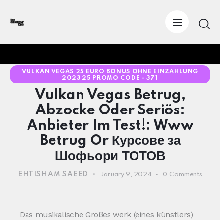
VULKAN VEGAS 25 EURO BONUS OHNE EINZAHLUNG
2023 25 PROMO CODE - 371
Vulkan Vegas Betrug,
Abzocke Oder Seriös:
Anbieter Im Test!: Www
Betrug Or Курсове за
Шофьори ТОТОВ
EHTISHAM SAEED
January 9, 2024
0
Comments
Das musikalische Großes werk (eines künstlers)