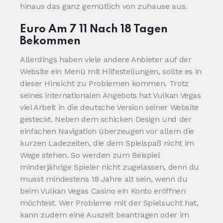
hinaus das ganz gemütlich von zuhause aus.
Euro Am 7 11 Nach 18 Tagen
Bekommen
Allerdings haben viele andere Anbieter auf der
Website ein Menü mit Hilfestellungen, sollte es in
dieser Hinsicht zu Problemen kommen. Trotz
seines internationalen Angebots hat Vulkan Vegas
viel Arbeit in die deutsche Version seiner Website
gesteckt. Neben dem schicken Design und der
einfachen Navigation überzeugen vor allem die
kurzen Ladezeiten, die dem Spielspaß nicht im
Wege stehen. So werden zum Beispiel
minderjährige Spieler nicht zugelassen, denn du
musst mindestens 18 Jahre alt sein, wenn du
beim Vulkan Vegas Casino ein Konto eröffnen
möchtest. Wer Probleme mit der Spielsucht hat,
kann zudem eine Auszeit beantragen oder im