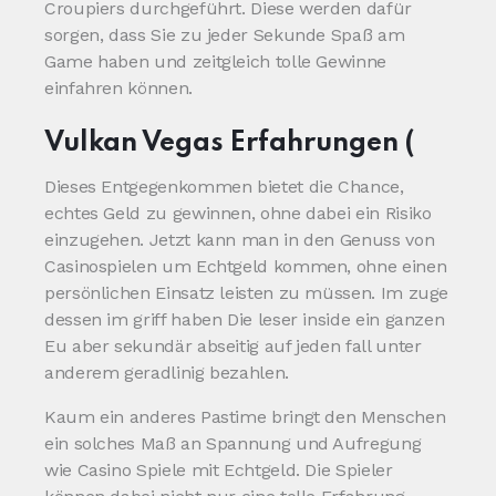
Croupiers durchgeführt. Diese werden dafür
sorgen, dass Sie zu jeder Sekunde Spaß am
Game haben und zeitgleich tolle Gewinne
einfahren können.
Vulkan Vegas Erfahrungen (
Dieses Entgegenkommen bietet die Chance,
echtes Geld zu gewinnen, ohne dabei ein Risiko
einzugehen. Jetzt kann man in den Genuss von
Casinospielen um Echtgeld kommen, ohne einen
persönlichen Einsatz leisten zu müssen. Im zuge
dessen im griff haben Die leser inside ein ganzen
Eu aber sekundär abseitig auf jeden fall unter
anderem geradlinig bezahlen.
Kaum ein anderes Pastime bringt den Menschen
ein solches Maß an Spannung und Aufregung
wie Casino Spiele mit Echtgeld. Die Spieler