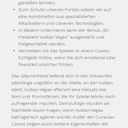
genießen können.
Zum Schutz unseres Portals setzen wir auf
eine Kombination aus spezialisierten
Mitarbeitern und cleveren Technologien.
In diesem Untermenü kann der Bonus „50
Freispiele Vulkan Vegas“ ausgewählt und
freigeschaltet werden.
Vermeiden Sie das Spielen in einem Casino
Echtgeld Online, wenn Sie sich emotional oder
finanziell unsicher fühlen.
Das Gitarrenhotel befand sich in den Entwürfen
allerdings ungefähr an der Stelle, an der Vulkan
steht. Vulkan Vegas offeriert eine Vielzahl des
Boni und Promotionen, die Ihr Spielerlebnis noch
aufregender machen. Demzufolge würden sie
Nachteile davon tragen, wenn Vulkan Vegas
betrügerisch agieren würde. Außer der Curacao-
Lizenz zeigen auch weitere Eigenschaften die