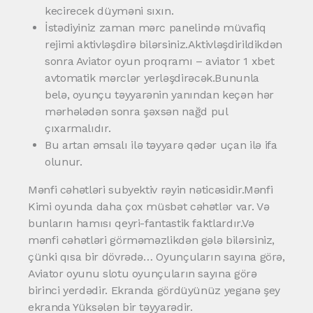
kecirecek düyməni sıxın.
İstədiyiniz zaman mərc panelində müvafiq
rejimi aktivləşdirə bilərsiniz.Aktivləşdirildikdən
sonra Aviator oyun proqramı – aviator 1 xbet
avtomatik mərclər yerləşdirəcək.Bununla
belə, oyunçu təyyarənin yanından keçən hər
mərhələdən sonra şəxsən nağd pul
çıxarmalıdır.
Bu artan əmsalı ilə təyyarə qədər uçan ilə ifa
olunur.
Mənfi cəhətləri subyektiv rəyin nəticəsidir.Mənfi
Kimi oyunda daha çox müsbət cəhətlər var. Və
bunların hamısı qeyri-fantastik faktlardır.Və
mənfi cəhətləri görməməzlikdən gələ bilərsiniz,
çünki qısa bir dövrədə… Oyunçuların sayına görə,
Aviator oyunu slotu oyunçuların sayına görə
birinci yerdədir. Ekranda gördüyünüz yeganə şey
ekranda Yüksələn bir təyyarədir.