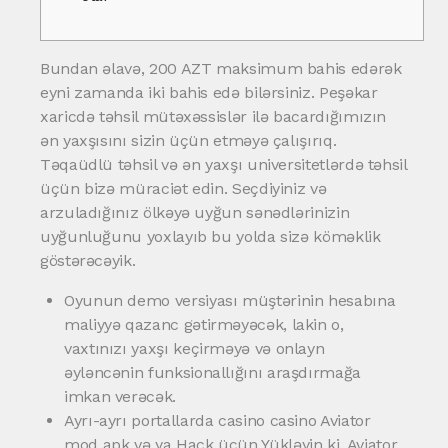
Bundan əlavə, 200 AZT maksimum bahis edərək
eyni zamanda iki bahis edə bilərsiniz. Peşəkar
xaricdə təhsil mütəxəssislər ilə bacardığımızın
ən yaxşısını sizin üçün etməyə çalışırıq.
Təqaüdlü təhsil və ən yaxşı universitetlərdə təhsil
üçün bizə müraciət edin. Seçdiyiniz və
arzuladığınız ölkəyə uyğun sənədlərinizin
uyğunluğunu yoxlayıb bu yolda sizə köməklik
göstərəcəyik.
Oyunun demo versiyası müştərinin hesabına
maliyyə qazanc gətirməyəcək, lakin o,
vaxtınızı yaxşı keçirməyə və onlayn
əyləncənin funksionallığını araşdırmağa
imkan verəcək.
Ayrı-ayrı portallarda casino casino Aviator
mod apk və ya Hack üçün Yükləyin ki, Aviator