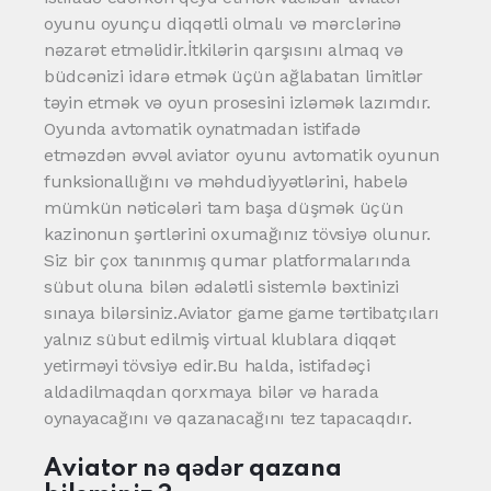
oyunu oyunçu diqqətli olmalı və mərclərinə
nəzarət etməlidir.İtkilərin qarşısını almaq və
büdcənizi idarə etmək üçün ağlabatan limitlər
təyin etmək və oyun prosesini izləmək lazımdır.
Oyunda avtomatik oynatmadan istifadə
etməzdən əvvəl aviator oyunu avtomatik oyunun
funksionallığını və məhdudiyyətlərini, habelə
mümkün nəticələri tam başa düşmək üçün
kazinonun şərtlərini oxumağınız tövsiyə olunur.
Siz bir çox tanınmış qumar platformalarında
sübut oluna bilən ədalətli sistemlə bəxtinizi
sınaya bilərsiniz.Aviator game game tərtibatçıları
yalnız sübut edilmiş virtual klublara diqqət
yetirməyi tövsiyə edir.Bu halda, istifadəçi
aldadilmaqdan qorxmaya bilər və harada
oynayacağını və qazanacağını tez tapacaqdır.
Aviator nə qədər qazana