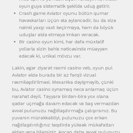
oyun guya sistematik şəkildə uduş gətirir.
Crash game Aviator oyunu bütün qumar
həvəskarları üçün əla əyləncədir, bu da sizə
nəinki yaxşı vaxt keçirməyə, həm də böyük
uduşlar əldə etməyə imkan verəcək.
Bir casino oyun kimi, hər dəfə müxtəlif
yollarla sizin bahis nəticəsində müəyyən
edəcək ki, unikal mövzu var.
Lakin, əgər ziyarət rəsmi casino veb, oyun pul
Aviator əldə burada bir az fərqli vizual
rəsmiləşdirilməsi. Mexanika dəyişməyib, çünki
bu, Aviator casino oynamaq necə anlamaq üçün
narahat deyil. Təyyarə birdən-birə yox olana
qədər uçmağa davam edəcək və baş verməzdən
əvvəl pulunuzu nağdlaşdırmağa çalışırsınız. Bu
yuvanın mürəkkəbliyi, pulunuzu çox erkən
nağdlaşdırdığınız təqdirdə yüksək mükafatları
əldən verə bilərsiniz. Ancaq daha əvvəl pulunuzu