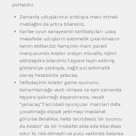
portalıdır.
Zamanla uduşlarınızı artdıqca mərc etmək
məbləğini də artıra bilərsiniz.
Spribe oyun sənayesinin tərtibatçıları uzaq
məsafədə uduşların avtomatik çıxarılmasını
təmin etdilər.Siz həmçinin mərc paneli
menyusunda Aviator onlayn müvafiq rejimi
aktivləşdirə bilərsiniz.Təyyarə təyin edilmiş
göstəriciyə çatdıqda, nağd pul avtomatik
olaraq hesabiviza yatacaq.
İstifadəçinin Aviator game oyununu
tamamlamağa vaxtı olmasa və eyni zamanda
təyyarə qalxmağı dayandırarsa, vəsait
“yanacaq”.Təcrübəli oyunçular mərcləri dəfə
çoxaltmağa diqqət yetirməyi məsləhət
görürlər.Beləliklə, hətta təcrübəsiz bir oyuncu
da Aviator’ da bir mükafat əldə edə bilər.Əsas
odur ki, risk etməyin və pulu vaxtında balansa