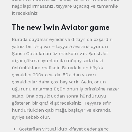
nağdlaşdırmasanız, təyyarə uçacaq və tamamilə
itirəcəksiniz.
The new 1win Aviator game
Burada qaydalar eynidir və dizayn da oxşardır,
yalnız bir fərq var – təyyarə əvəzinə oyunun
Şanslı Co adlanan öz maskotu var. Şansl Jet
digər çökmə oyunları ilə müqayisədə bəzi
üstünlüklərə malikdir. Buradakı ən böyük
çoxaldıcı 200x olsa da, 50x-dən yuxarı
çoxaldıcılar daha çox baş verir. Gəlin, onun
uğurunu anlamaq üçün onun iş prinsipinə nəzər
salaq. Ona qoşulduqdan sonra hündürlüyü
göstərən bir qrafiki görəcəksiniz. Təyyarə sıfır
hündürlükdən qalxmağa başlayır və ekranda
əyriyə səbəb olur.
Göstərilən virtual klub kifayət qədər gənc