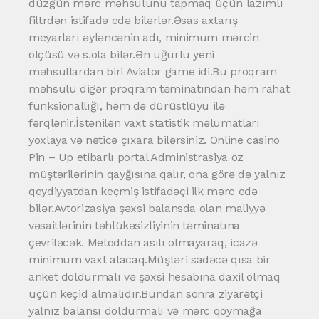
düzgün mərc məhsulunu tapmaq üçün lazımlı
filtrdən istifadə edə bilərlər.Əsas axtarış
meyarları əyləncənin adı, minimum mərcin
ölçüsü və s.ola bilər.Ən uğurlu yeni
məhsullardan biri Aviator game idi.Bu proqram
məhsulu digər proqram təminatından həm rahat
funksionallığı, həm də dürüstlüyü ilə
fərqlənir.İstənilən vaxt statistik məlumatları
yoxlaya və nəticə çıxara bilərsiniz. Online casino
Pin – Up etibarlı portal Administrasiya öz
müştərilərinin qayğısına qalır, ona görə də yalnız
qeydiyyatdan keçmiş istifadəçi ilk mərc edə
bilər.Avtorizasiya şəxsi balansda olan maliyyə
vəsaitlərinin təhlükəsizliyinin təminatına
çevriləcək. Metoddan asılı olmayaraq, icazə
minimum vaxt alacaq.Müştəri sadəcə qısa bir
anket doldurmalı və şəxsi hesabına daxil olmaq
üçün keçid almalıdır.Bundan sonra ziyarətçi
yalnız balansı doldurmalı və mərc qoymağa