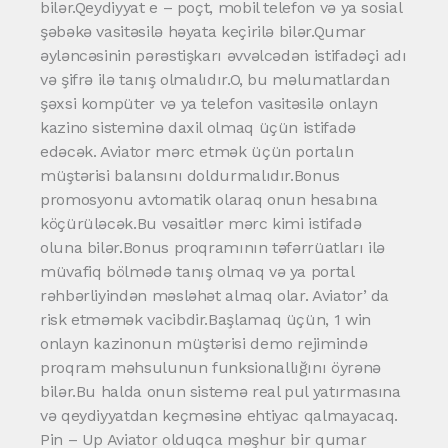
bilər.Qeydiyyat e – poçt, mobil telefon və ya sosial
şəbəkə vasitəsilə həyata keçirilə bilər.Qumar
əyləncəsinin pərəstişkarı əvvəlcədən istifadəçi adı
və şifrə ilə tanış olmalıdır.O, bu məlumatlardan
şəxsi kompüter və ya telefon vasitəsilə onlayn
kazino sisteminə daxil olmaq üçün istifadə
edəcək. Aviator mərc etmək üçün portalın
müştərisi balansını doldurmalıdır.Bonus
promosyonu avtomatik olaraq onun hesabına
köçürüləcək.Bu vəsaitlər mərc kimi istifadə
oluna bilər.Bonus proqramının təfərrüatları ilə
müvafiq bölmədə tanış olmaq və ya portal
rəhbərliyindən məsləhət almaq olar. Aviator’ da
risk etməmək vacibdir.Başlamaq üçün, 1 win
onlayn kazinonun müştərisi demo rejimində
proqram məhsulunun funksionallığını öyrənə
bilər.Bu halda onun sistemə real pul yatırmasına
və qeydiyyatdan keçməsinə ehtiyac qalmayacaq.
Pin – Up Aviator olduqca məşhur bir qumar