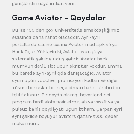
genişləndirməyə imkan verir.
Game Aviator – Qaydalar
Bu isə 100 dən çox universitetlə əməkdaşlığımız
əsasında daha rahat olacaqdır. Ayrı-ayrı
portallarda casino casino Aviator mod apk və ya
Hack üçün Yükləyin ki, Aviator oyun guya
sistematik şəkildə uduş gətirir. Aviator hack
mümkün deyil, slot üçün skriptlər yoxdur, amma
bu barədə ayrı-ayrılıqda danışacağıq. Aviator
oyun üçün voucher, promosyon kodları və digər
xüsusi bonuslar bir neçə idman bahis tərəfindən
təklif olunur. Bir qayda olaraq, həvəsləndirici
proqram fərdi slots təsir etmir, əlavə vəsait və ya
pulsuz bahis qeydiyyatı üçün ittiham. Çarpan əyri
eyni şəkildə böyüyür aviators qazan-X200 qədər
maksimum.