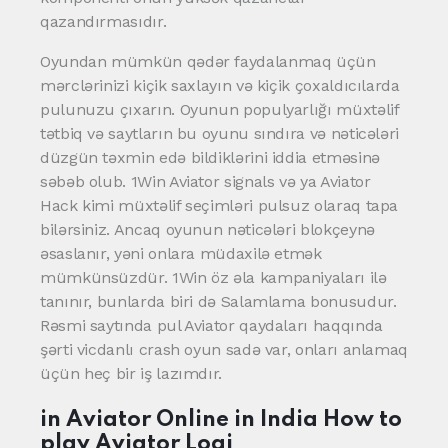
qazandırmasıdır.
Oyundan mümkün qədər faydalanmaq üçün
mərclərinizi kiçik saxlayın və kiçik çoxaldıcılarda
pulunuzu çıxarın. Oyunun populyarlığı müxtəlif
tətbiq və saytların bu oyunu sındıra və nəticələri
düzgün təxmin edə bildiklərini iddia etməsinə
səbəb olub. 1Win Aviator signals və ya Aviator
Hack kimi müxtəlif seçimləri pulsuz olaraq tapa
bilərsiniz. Ancaq oyunun nəticələri blokçeynə
əsaslanır, yəni onlara müdaxilə etmək
mümkünsüzdür. 1Win öz əla kampaniyaları ilə
tanınır, bunlarda biri də Salamlama bonusudur.
Rəsmi saytında pul Aviator qaydaları haqqında
şərti vicdanlı crash oyun sadə var, onları anlamaq
üçün heç bir iş lazımdır.
in Aviator Online in India How to
play Aviator Logi