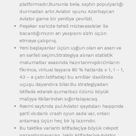
platformadır.Bununla belə, saytın populyarlığı
durmadan artır.Aviator oyunu Azerbaycan
Aviator game bir yeniliyə çevrildi.
Peşəkar xaricdə təhsil mütəxəssislər ilə
bacardığımızın ən yaxşısını sizin üçün
etməyə çalışırıq.
Yeni başlayanlar üçün uyğun olan ən asan və
ən sərfəli seçim.Strategiya alınan statistik
məlumatlar əsasında hazırlanmışdır.Onların
fikrincə, virtual təyyarə 80 % hallarda x 1, 1 – 1,
43 – ə çatır.İstifadəçi bu amillər daxilində
uçuşu dayandıra bilər.Bu strategiyadan
istifadə edərək qumarbaz özünü böyük
maliyyə itkilərindən sığortalayacaq.
Rəsmi saytında pul Aviator qaydaları haqqında
şərti vicdanlı crash oyun sadə var, onları
anlamaq üçün heç bir iş lazımdır.
Bu taktika variantı istifadəçiyə böyük cekpot
qazandırmayacaq, lakin istifadəçiyə Aviator