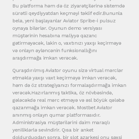
Bu platforma həm də öz ziyarətçilərinə sistemdə
sürətli qeydiyyatdan keçməyi təklif edir.Bununla
belə, yeni başlayanlar Aviator Spribe-i pulsuz
oynaya bilərlər. Oyunun demo versiyası
müştərinin hesabına maliyyə qazanc
gətirməyəcək, lakin o, vaxtınızı yaxşı keçirməyə
və onlayn əyləncənin funksionallığını
araşdırmağa imkan verəcək.
Quraşdırılmış Aviator oyunu sizə virtual mərclər
etməklə yaxşı vaxt keçirməyə imkan verəcək,
həm də öz strategiyanızı formalaşdırmağa imkan
verəcək.Hazırlanmış taktika, öz növbəsində,
gələcəkdə real mərc etməyə və əsl böyük qələbə
qazanmağa imkan verəcək. Mostbet Aviator
anınmış onlayn qumar platformasıdır.
Administrasiya müştərilərini daim maraqlı
yeniliklərlə sevindirir. Qısa bir anket
doldurduqdan sonra, bir slot azarkeşi onu şəxsi