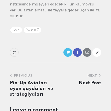
nəticəsində müəyyən edəcək ki, unikal mövzu
var. Bu artan əmsalı ilə təyyarə qədər uçan ilə ifa
olunur.
1win
1win AZ
Post
PREVIOUS
NEXT
navigation
Pin-Up Aviator:
Next Post
oyun qaydaları və
strategiyaları
Leave a comment