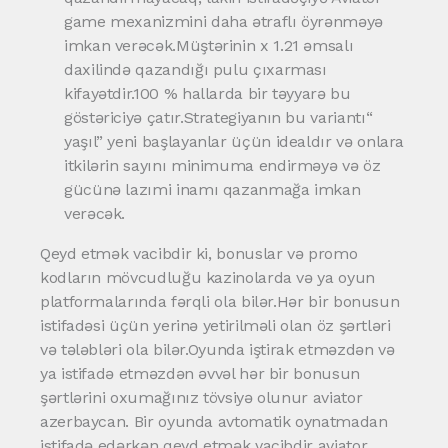
game mexanizmini daha ətraflı öyrənməyə
imkan verəcək.Müştərinin x 1.21 əmsalı
daxilində qazandığı pulu çıxarması
kifayətdir.100 % hallarda bir təyyarə bu
göstəriciyə çatır.Strategiyanın bu variantı“
yaşıl” yeni başlayanlar üçün idealdır və onlara
itkilərin sayını minimuma endirməyə və öz
gücünə lazımi inamı qazanmağa imkan
verəcək.
Qeyd etmək vacibdir ki, bonuslar və promo
kodların mövcudluğu kazinolarda və ya oyun
platformalarında fərqli ola bilər.Hər bir bonusun
istifadəsi üçün yerinə yetirilməli olan öz şərtləri
və tələbləri ola bilər.Oyunda iştirak etməzdən və
ya istifadə etməzdən əvvəl hər bir bonusun
şərtlərini oxumağınız tövsiyə olunur aviator
azerbaycan. Bir oyunda avtomatik oynatmadan
istifadə edərkən qeyd etmək vacibdir aviator