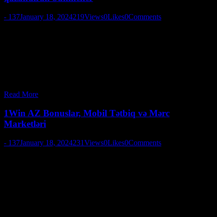
- 137
January 18, 2024
219
Views
0
Likes
0
Comments
Content Əlaqəli yazılar Hacking Aviator - Necə istifadə etməli? in
tətbiqində kazino oyunları Milanın 9 il əvvəl Çempionlar Liqasında
son oyunu – Qattuzo, Kaka və o əfsanəvi heyətin digər ulduzları
Androidi ən yeni versiyaya yeniləmək in-də ödənişlər – ən sərfəli
üsullar Mostbet APK: Quraşdırma, Xüsusiyyətlər, Faydalar Aviator
Hack - oyunu sındırmaq mümkündürmü? Mostbet APK
Azərbaycan…
Read More
1Win AZ Bonuslar, Mobil Tətbiq və Mərc
Marketləri
- 137
January 18, 2024
231
Views
0
Likes
0
Comments
Content Məsuliyyətli onlayn qumar oyunlarının prinsipləri in-də
AZN istifadə edə bilərəm? Mərc prosesinin çox rahat olduğu 1win-
də ilk mərc Ödəniş üsulunu seçin və depozit edin Qeydiyyatdan
keçin və şəxsi məlumatları təqdim edin in-də canlı matçlara baxa
bilərəm? Pin-Up-da necə qeydiyyatdan keçmək olar in pul çıxarma
metodları in aviator oyununda qeydiyyat BAXI AZƏRBAYCAN •
10 İLSİZİNLƏ...…