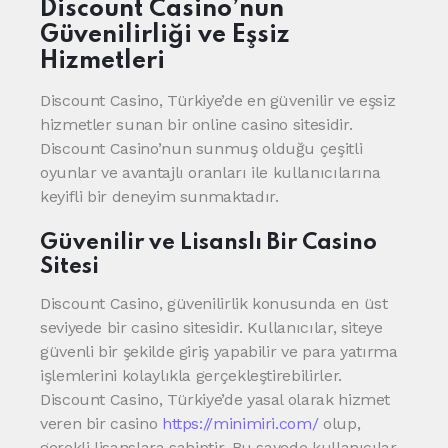
Discount Casino’nun
Güvenilirliği ve Eşsiz
Hizmetleri
Discount Casino, Türkiye’de en güvenilir ve eşsiz
hizmetler sunan bir online casino sitesidir.
Discount Casino’nun sunmuş olduğu çeşitli
oyunlar ve avantajlı oranları ile kullanıcılarına
keyifli bir deneyim sunmaktadır.
Güvenilir ve Lisanslı Bir Casino
Sitesi
Discount Casino, güvenilirlik konusunda en üst
seviyede bir casino sitesidir. Kullanıcılar, siteye
güvenli bir şekilde giriş yapabilir ve para yatırma
işlemlerini kolaylıkla gerçekleştirebilirler.
Discount Casino, Türkiye’de yasal olarak hizmet
veren bir casino
https://minimiri.com/
olup,
gerekli lisanslara sahiptir. Bu sayede kullanıcılar,