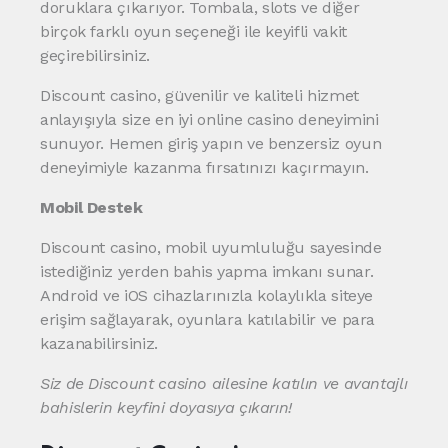
doruklara çıkarıyor. Tombala, slots ve diğer
birçok farklı oyun seçeneği ile keyifli vakit
geçirebilirsiniz.
Discount casino, güvenilir ve kaliteli hizmet
anlayışıyla size en iyi online casino deneyimini
sunuyor. Hemen giriş yapın ve benzersiz oyun
deneyimiyle kazanma fırsatınızı kaçırmayın.
Mobil Destek
Discount casino, mobil uyumluluğu sayesinde
istediğiniz yerden bahis yapma imkanı sunar.
Android ve iOS cihazlarınızla kolaylıkla siteye
erişim sağlayarak, oyunlara katılabilir ve para
kazanabilirsiniz.
Siz de Discount casino ailesine katılın ve avantajlı
bahislerin keyfini doyasıya çıkarın!