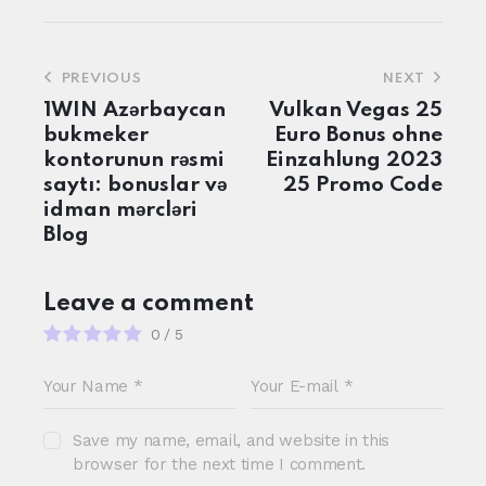
Post
PREVIOUS
NEXT
navigation
1WIN Azərbaycan
Vulkan Vegas 25
bukmeker
Euro Bonus ohne
kontorunun rəsmi
Einzahlung 2023
saytı: bonuslar və
25 Promo Code
idman mərcləri
Blog
Leave a comment
0
/
5
Save my name, email, and website in this
browser for the next time I comment.