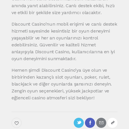
anında yanıt alabilirsiniz. Canlı destek ekibi, hızlı
ve etkili bir şekilde size yardımcı olacaktır.
Discount Casino’nun mobil erişimi ve canlı destek
hizmeti sayesinde kesintisiz bir oyun deneyimi
yaşayabilir ve her an oyunlarınızı kontrol
edebilirsiniz. Güvenilir ve kaliteli hizmet
anlayışıyla Discount Casino, kullanıcılarına en iyi
oyun deneyimini sunmaktadır.
Hemen şimdi Discount Casino’ya üye olun ve
birbirinden kazançlı slot oyunları, poker, rulet,
blackjack ve diğer oyunlarda şansınızı deneyin.
Zengin oyun seçenekleri, yüksek jackpotlar ve
eğlenceli casino atmosferi sizi bekliyor!