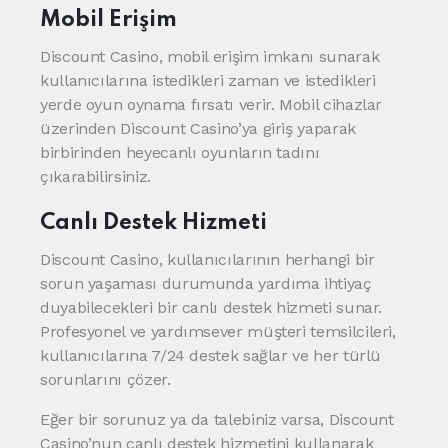
Mobil Erişim
Discount Casino, mobil erişim imkanı sunarak
kullanıcılarına istedikleri zaman ve istedikleri
yerde oyun oynama fırsatı verir. Mobil cihazlar
üzerinden Discount Casino’ya giriş yaparak
birbirinden heyecanlı oyunların tadını
çıkarabilirsiniz.
Canlı Destek Hizmeti
Discount Casino, kullanıcılarının herhangi bir
sorun yaşaması durumunda yardıma ihtiyaç
duyabilecekleri bir canlı destek hizmeti sunar.
Profesyonel ve yardımsever müşteri temsilcileri,
kullanıcılarına 7/24 destek sağlar ve her türlü
sorunlarını çözer.
Eğer bir sorunuz ya da talebiniz varsa, Discount
Casino’nun canlı destek hizmetini kullanarak