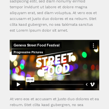
sadipscing elitr, sed diam nonumy eirmod
tempor invidunt ut labore et dolore magna
aliquyam erat, sed diam voluptua. At vero eos et
accusam et justo duo dolores et ea rebum. Stet
clita kasd gubergren, no sea takimata sanctus
est Lorem ipsum dolor sit amet.
At vero eos et accusam et justo duo dolores et ea
rebum. Stet clita kasd gubergren, no sea