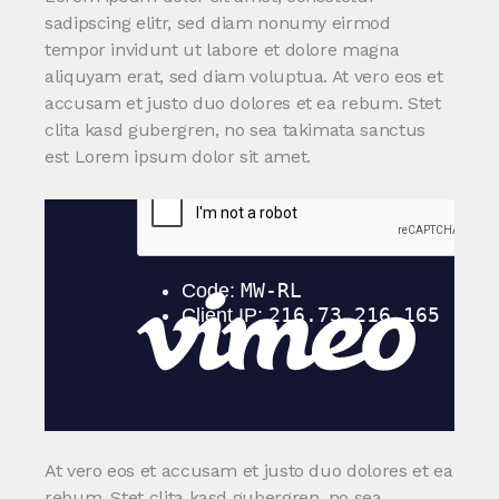
sadipscing elitr, sed diam nonumy eirmod
tempor invidunt ut labore et dolore magna
aliquyam erat, sed diam voluptua. At vero eos et
accusam et justo duo dolores et ea rebum. Stet
clita kasd gubergren, no sea takimata sanctus
est Lorem ipsum dolor sit amet.
At vero eos et accusam et justo duo dolores et ea
rebum. Stet clita kasd gubergren, no sea