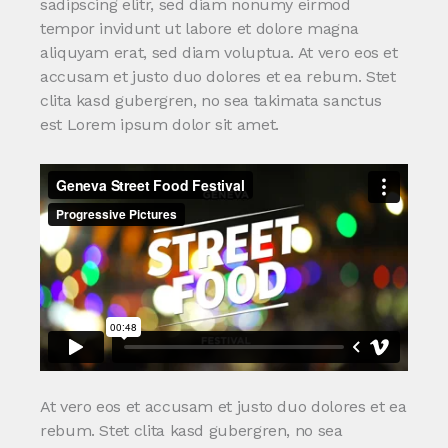
sadipscing elitr, sed diam nonumy eirmod
tempor invidunt ut labore et dolore magna
aliquyam erat, sed diam voluptua. At vero eos et
accusam et justo duo dolores et ea rebum. Stet
clita kasd gubergren, no sea takimata sanctus
est Lorem ipsum dolor sit amet.
At vero eos et accusam et justo duo dolores et ea
rebum. Stet clita kasd gubergren, no sea