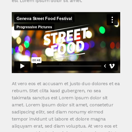
est Lorem ipsum dolor sit amet.
At vero eos et accusam et justo duo dolores et ea
rebum. Stet clita kasd gubergren, no sea
takimata sanctus est Lorem ipsum dolor sit
amet. Lorem ipsum dolor sit amet, consetetur
sadipscing elitr, sed diam nonumy eirmod
tempor invidunt ut labore et dolore magna
aliquyam erat, sed diam voluptua. At vero eos et